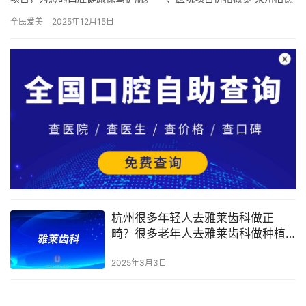
口腔提供多种口腔诊疗项目，涵盖洗牙、牙齿矫正、种植牙、牙齿
全民爱美
2025年12月15日
美…
杭州很多年轻人去雅莱齿科做正
畸？很多老年人去雅莱齿科做种植
牙？
2025年3月3日