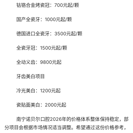
	钴铬合金烤瓷冠：700元起/颗
	国产全瓷牙：1000元起/颗
	德国进口全瓷牙：3500元起/颗
	全瓷牙冠：1500元起/颗
	全动义齿：9800元起
	牙齿美白项目
	冷光美白：1200元起
	瓷贴面美白：2000元起
	南宁诺贝尔口腔2026年的价格体系整体保持稳定，部
分项目会根据市场情况适当调整。希望通过这份价格参考，