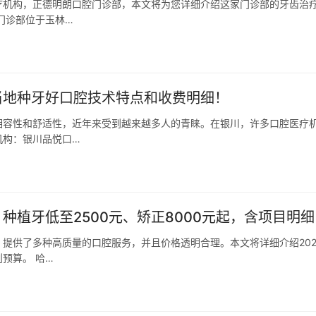
疗机构，正德明朗口腔门诊部，本文将为您详细介绍这家门诊部的牙齿治
门诊部位于玉林…
当地种牙好口腔技术特点和收费明细！
相容性和舒适性，近年来受到越来越多人的青睐。在银川，许多口腔医疗
机构：银川品悦口…
种植牙低至2500元、矫正8000元起，含项目明细
提供了多种高质量的口腔服务，并且价格透明合理。本文将详细介绍202
预算。 哈…