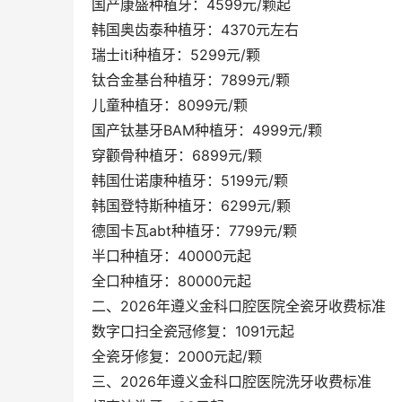
国产康盛种植牙：4599元/颗起
韩国奥齿泰种植牙：4370元左右
瑞士iti种植牙：5299元/颗
钛合金基台种植牙：7899元/颗
儿童种植牙：8099元/颗
国产钛基牙BAM种植牙：4999元/颗
穿颧骨种植牙：6899元/颗
韩国仕诺康种植牙：5199元/颗
韩国登特斯种植牙：6299元/颗
德国卡瓦abt种植牙：7799元/颗
半口种植牙：40000元起
全口种植牙：80000元起
二、2026年遵义金科口腔医院全瓷牙收费标准
数字口扫全瓷冠修复：1091元起
全瓷牙修复：2000元起/颗
三、2026年遵义金科口腔医院洗牙收费标准