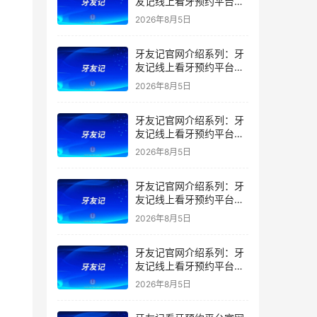
友记线上看牙预约平台是
干什么的？靠谱吗？
2026年8月5日
牙友记官网介绍系列：牙
友记线上看牙预约平台让
看牙不再靠运气
2026年8月5日
牙友记官网介绍系列：牙
友记线上看牙预约平台打
破口腔行业专业壁垒新手
2026年8月5日
友好零门槛
牙友记官网介绍系列：牙
友记线上看牙预约平台落
地同城就诊经验打破未知
2026年8月5日
恐惧
牙友记官网介绍系列：牙
友记线上看牙预约平台的
优势在哪里？
2026年8月5日