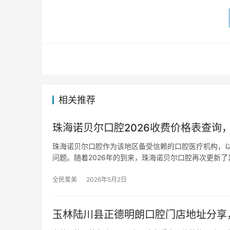
相关推荐
珠海诺贝尔口腔2026收费价格表查询，
珠海诺贝尔口腔作为该地区备受信赖的口腔医疗机构，
问题。随着2026年的到来，珠海诺贝尔口腔再次更新了
全民爱美
2026年5月2日
玉林陆川县正德明朗口腔门店地址分享