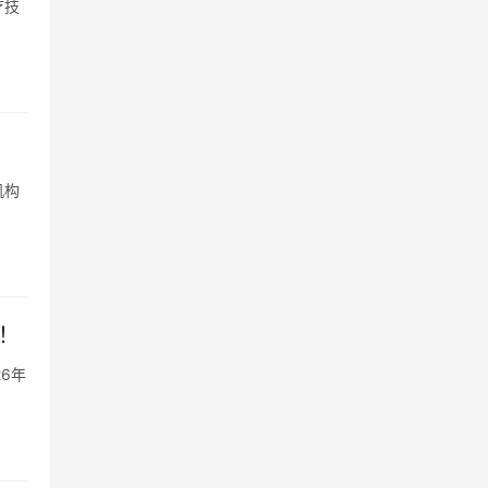
疗技
机构
！
6年