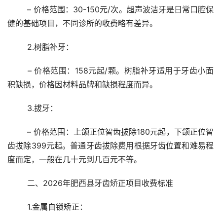
	– 价格范围：30-150元/次。超声波洁牙是日常口腔保
健的基础项目，不同诊所的收费略有差异。
	2.树脂补牙：
	– 价格范围：158元起/颗。树脂补牙适用于牙齿小面
积缺损，价格因材料品牌和缺损程度而异。
	3.拔牙：
	– 价格范围：上颌正位智齿拔除180元起，下颌正位智
齿拔除399元起。普通牙齿拔除费用根据牙齿位置和难易程
度而定，一般在几十元到几百元不等。
	二、2026年肥西县牙齿矫正项目收费标准
	1.金属自锁矫正：