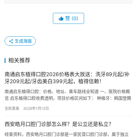
赞
(0)
生成海报
相关推荐
南通启东植得口腔2026价格表大放送：洗牙89元起/补
牙209元起/牙齿美白399元起，植得信赖！
南通启东植得口腔：价格、地址、乘车路线全知道 一、医院价格概
览 启东植得口腔收费透明，项目价格区间如下： 种植牙：韩国登腾
Superline 3980元起/颗，德国贝格TSⅢ 88…
全民爱美
2026年1月12日
西安皓月口腔门诊部怎么样？是公立还是私立？
经查资料，西安皓月口腔门诊部是一家民营口腔门诊部，属于独立