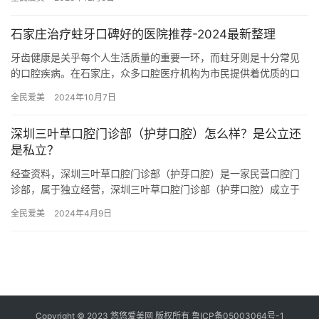
上…
石家庄治疗蛀牙口碑好的医院推荐-2024最新整理
牙齿健康是关乎每个人生活质量的重要一环，而蛀牙则是十分常见
的口腔疾病。在石家庄，众多口腔医疗机构为市民提供着优质的口
腔医疗服务。为了方便大家选择，本文特别整理了石家庄治疗蛀牙
全民爱美
2024年10月7日
口碑较…
深圳三叶草口腔门诊部（护芽口腔）怎么样？是公立还
是私立？
经查资料，深圳三叶草口腔门诊部（护芽口腔）是一家民营口腔门
诊部，属于独立经营，深圳三叶草口腔门诊部（护芽口腔）成立于
2021年，医院占地面积1000平方米，是经过深圳当地监管部门批…
全民爱美
2024年4月9日
Copyright © 2023 悠悠爱美网 版权所有
鲁ICP备05003064号-1