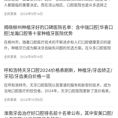
人都面临的重要决定。而在凉山地区，口腔医院也是众多选择之
一。本文将介绍凉山地区口腔医院排名，分析各医院的口碑和实力
全民爱美
2024年5月14日
优势，帮…
揭晓柳州种植牙好的口碑医院名单：含中瑞口腔|华喜口
腔|龙瀚口腔等十家种植牙医院优势
在柳州市，随着口腔医疗技术的不断进步和人们口腔健康意识的提
升，种植牙已成为解决牙齿缺失问题的优选方案。在众多口腔医院
中，有十家医院因其出色的种植牙技术和优质的服务赢得了广泛好
全民爱美
2024年9月14日
评。本…
呼和浩特天牙口腔2024价格表刷新，种植牙/牙齿矫正/
牙冠/牙齿美白价格一览​
在呼和浩特市，天牙口腔医院以其靠谱的服务和新型的技术，成为
当地口腔医疗的佼佼者。2024年，天牙口腔医院更新了其价格表，
为患者提供了更透明、更实惠的治疗方案。以下是天牙口腔医院
全民爱美
2024年10月6日
20…
淮南牙齿治疗好口腔排名前十名单公布，其中安美口腔/