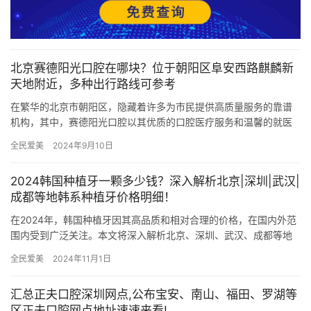
北京赛德阳光口腔在哪块？位于朝阳区阜安西路麒麟新
天地附近，多种出行路线可参考
在繁华的北京市朝阳区，隐藏着许多为市民提供高质量服务的靠谱
机构，其中，赛德阳光口腔以其优质的口腔医疗服务和温馨的就医
环境，成为了众多市民信赖的选择。这家口腔诊所位于阜安西路麒
全民爱美
2024年9月10日
麟新天…
2024韩国种植牙一颗多少钱？深入解析北京|深圳|武汉|
成都等地韩系种植牙价格明细！
在2024年，韩国种植牙因其高品质和相对合理的价格，在国内外范
围内受到广泛关注。本文将深入解析北京、深圳、武汉、成都等地
的韩系种植牙价格明细，帮助读者更好地了解种植牙市场的现状。
全民爱美
2024年11月1日
…
汇总正夫口腔深圳网点,公布宝安、南山、福田、罗湖等
区正夫口腔网点地址速速来看!