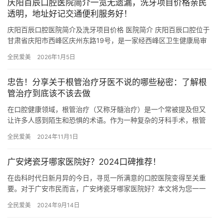
庆阳百辰口腔医院简介一览无遗漏，洗牙项目价格亲民
透明，地址好记交通便利服务好！
庆阳百辰口腔医院简介及洗牙项目价格 医院简介 庆阳百辰口腔位于
甘肃省庆阳市西峰区庆州东路19号，是一家经西峰区卫生健康局审
批的正规口腔医疗机构。医院成立于2022年，致力于为患者提…
全民爱美
2026年1月5日
忠告！分享关于根管治疗牙医不说的哪些秘密：了解根
管治疗到底该不该去做
在口腔健康领域，根管治疗（又称牙髓治疗）是一个常被提及但又
让许多人感到陌生和恐惧的术语。作为一种复杂的牙科手术，根管
治疗旨在拯救因重度蛀牙、牙周病或外伤而受损的牙齿，通过清除
全民爱美
2024年11月1日
感染或…
广安烤瓷牙哪家医院好？2024口碑推荐！
在齿科时代日新月异的今日，寻觅一所满意的口腔医院变得至关重
要。对于广安市民而言，广安烤瓷牙哪家医院好？本文将为您一一
揭晓，助您做出明智的选择。 广安前锋区人民医院 作为广安当地的
全民爱美
2024年9月14日
主…