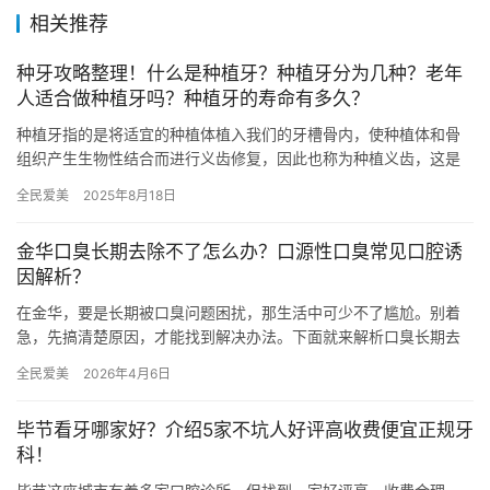
相关推荐
种牙攻略整理！什么是种植牙？种植牙分为几种？老年
人适合做种植牙吗？种植牙的寿命有多久？
种植牙指的是将适宜的种植体植入我们的牙槽骨内，使种植体和骨
组织产生生物性结合而进行义齿修复，因此也称为种植义齿，这是
一种修复牙齿缺损的较好方式，目前在临床上应用广泛。种植牙具
全民爱美
2025年8月18日
有多种…
金华口臭长期去除不了怎么办？口源性口臭常见口腔诱
因解析？
在金华，要是长期被口臭问题困扰，那生活中可少不了尴尬。别着
急，先搞清楚原因，才能找到解决办法。下面就来解析口臭长期去
除不了的应对方法，以及常见的口源性口臭诱因。 口臭长期去除不
全民爱美
2026年4月6日
了怎…
毕节看牙哪家好？介绍5家不坑人好评高收费便宜正规牙
科！