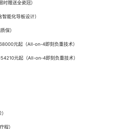
颗（限时赠送全瓷冠）
颗（含智能化导板设计）
期质保）
8000元起（All-on-4即刻负重技术）
4210元起（All-on-4即刻负重技术）
诊）
%疗程）