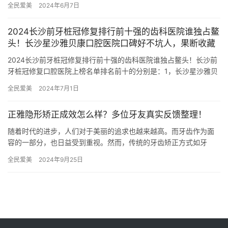
全民爱美
2024年6月7日
的口腔…
2024长沙前牙桩冠修复排行前十强的齿科医院谁独占鳌
头！长沙星沙雅贝康口腔医院口碑好不坑人，果断收藏
2024长沙前牙桩冠修复排行前十强的齿科医院谁独占鳌头！长沙前
牙桩冠修复口腔医院上榜名单排名前十的分别是：1，长沙星沙雅贝
康口腔医院2，长沙优梨口腔医院3，长沙铂菲特口腔门诊部4，…
全民爱美
2024年7月1日
正雅隐形矫正成效怎么样？多位牙友真实反馈整理！
随着时代的进步，人们对于美丽的追求也越来越高。而牙齿作为面
容的一部分，也日益受到重视。然而，传统的牙齿矫正方式如牙
套，不仅外观不美观，而且使用过程中十分不舒适。为了解决这一
全民爱美
2024年9月25日
问题，正…