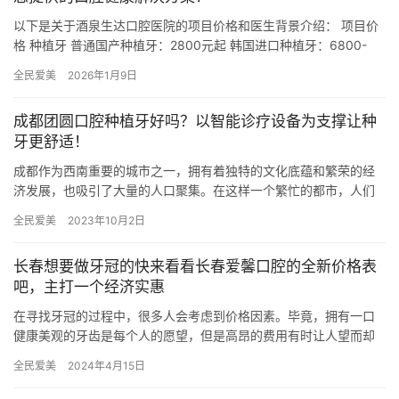
以下是关于酒泉生达口腔医院的项目价格和医生背景介绍： 项目价
格 种植牙 普通国产种植牙：2800元起 韩国进口种植牙：6800-
8800元/颗 欧系进口种植牙：11000-1200…
全民爱美
2026年1月9日
成都团圆口腔种植牙好吗？以智能诊疗设备为支撑让种
牙更舒适！
成都作为西南重要的城市之一，拥有着独特的文化底蕴和繁荣的经
济发展，也吸引了大量的人口聚集。在这样一个繁忙的都市，人们
面临着各种各样的健康问题，其中口腔健康问题尤为突出。位于成
全民爱美
2023年10月2日
都市的…
长春想要做牙冠的快来看看长春爱馨口腔的全新价格表
吧，主打一个经济实惠
在寻找牙冠的过程中，很多人会考虑到价格因素。毕竟，拥有一口
健康美观的牙齿是每个人的愿望，但是高昂的费用有时让人望而却
步。 如果你正身处于长春，想要进行牙冠修复，那么不妨看看长春
全民爱美
2024年4月15日
爱馨…