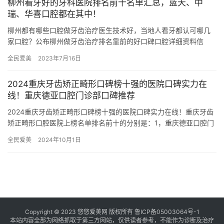
柳州看牙好的牙科医院排名前十名单汇总，蓝天、中
瑞、华喜口腔都在其中！
柳州都有哪些口腔做牙齿治疗医生技术好，当地人看牙都认可哪几
家口腔？公布柳州做牙齿治疗排名靠前的好口碑口腔详细资料信
息，感兴趣的亲们一起来看看吧！ 1.柳州蓝天口腔蓝天口腔是柳州
全民爱美
2023年7月16日
地区…
2024重庆牙齿矫正畸形口碑榜十强的医院口碑实力在
线！重庆德亚口腔门诊部口碑推荐
2024重庆牙齿矫正畸形口碑榜十强的医院口碑实力在线！重庆牙齿
矫正畸形口腔医院上榜名单排名前十的分别是：1，重庆德亚口腔门
诊部2，重庆巴南嘉悦口腔门诊部3，重庆智强众植博仕口腔门诊…
全民爱美
2024年10月1日
Copyright © 2023 悠悠爱美网 版权所有
鲁ICP备05003064号-1
本站内容全部为网络抓取于第三方网站，仅供读者参考，不能作为诊断及治疗