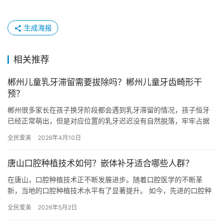
生成海报
相关推荐
郴州儿童乳牙滞留需要拔除吗？郴州儿童牙齿畸形干
预？
郴州很多家长在孩子换牙阶段都会遇到乳牙滞留的情况，孩子恒牙
已经正常萌出，但是对应位置的乳牙迟迟没有自然脱落，牢牢占据
原本的生长位置，挤压恒牙生长空间，直接导致恒牙长歪、排列错
全民爱美
2026年4月10日
乱，形…
唐山口腔种植技术如何？嵌体补牙适合哪些人群？
在唐山，口腔种植技术正不断发展进步。随着口腔医学的不断革
新，当地的口腔种植技术水平有了显著提升。 如今，先进的口腔种
植设备被广泛应用，能够更精准地进行种植操作。医生们也不断学
全民爱美
2026年5月2日
习和掌…