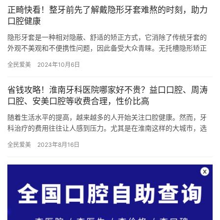
正畸快看！整牙前先了解戴隐形牙套难熬的时刻，助力
口腔健康
隐形牙套是一种相对隐蔽、舒适的矫正方式，它消除了传统牙套的
外观不美观和不便携性问题，因此备受大众青睐。无托槽隐形矫正
技术则是在隐形牙套的基础上进一步改进，使矫正过程更加有效和
全民爱美
2024年10月6日
舒适。…
省钱攻略！淮南牙科医院哪家好不贵？益口口腔、周涛
口腔、安美口腔等收费合理，性价比高
随着生活水平的提高，越来越多的人开始关注口腔健康。然而，牙
科治疗的费用往往让人感到压力。尤其是在淮南这样的大城市，选
择一所既正规又收费合理的牙科医院显得尤为重要。本文将为你推
全民爱美
2023年8月16日
荐几家…