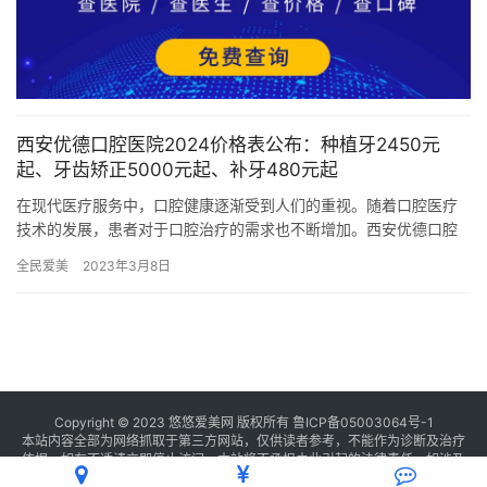
西安优德口腔医院2024价格表公布：种植牙2450元
起、牙齿矫正5000元起、补牙480元起
在现代医疗服务中，口腔健康逐渐受到人们的重视。随着口腔医疗
技术的发展，患者对于口腔治疗的需求也不断增加。西安优德口腔
医院作为一家靠谱的口腔医疗机构，凭借其完善的设备和技术，赢
全民爱美
2023年3月8日
得了广…
Copyright © 2023 悠悠爱美网 版权所有
鲁ICP备05003064号-1
本站内容全部为网络抓取于第三方网站，仅供读者参考，不能作为诊断及治疗
依据，如有不适请立即停止访问，本站将不承担由此引起的法律责任。如涉及
版权请
联系我们
删除。