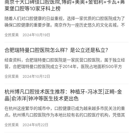
南京十大口碑佳口腔医院,博韵+美奥+金铂利+卡瓦+茀
莱堡口腔等10家牙科上榜
随着人们对口腔健康的日益重视，选择一家优质的口腔医院成为了
确保口腔健康的重要步骤。南京作为一座历史悠久的文化名城，不
仅文化底蕴深厚，其口腔医疗水平也居于国内前列。本文将为您详
全民爱美
2024年10月19日
细介绍…
合肥瑞特曼口腔医院怎么样？是公立还是私立？
经查资料，合肥瑞特曼口腔医院是一家民营口腔医院，属于独立经
营，合肥瑞特曼口腔医院成立于2014年，医院占地面积500平方
米，是经过合肥市当地监管部门批准后成立的一家集镶牙、种植
全民爱美
2024年10月12日
牙、…
杭州博凡口腔技术医生推荐：种植牙-冯冰芝|正畸-金
晶|俞沛洋|钟冲等医生技术更出色
在杭州这座繁华的城市中，口腔健康已成为越来越多市民关注的重
点。杭州博凡口腔医院作为本地比较有名的口腔医疗机构，凭借其
完善的技术、实力强的医生团队和贴心的服务，赢得了广大患者的
全民爱美
2024年9月22日
信赖与…