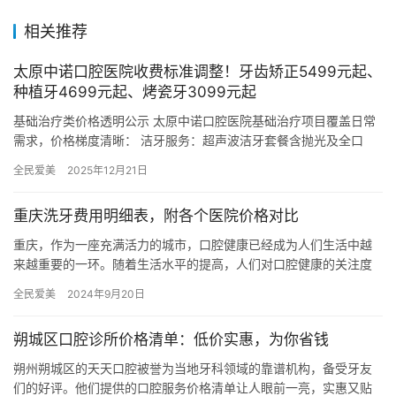
相关推荐
太原中诺口腔医院收费标准调整！牙齿矫正5499元起、
种植牙4699元起、烤瓷牙3099元起
基础治疗类价格透明公示 太原中诺口腔医院基础治疗项目覆盖日常
需求，价格梯度清晰： 洁牙服务：超声波洁牙套餐含抛光及全口
CBCT检查 补牙项目：3M-Z250树脂补牙单颗99元起，3…
全民爱美
2025年12月21日
重庆洗牙费用明细表，附各个医院价格对比
重庆，作为一座充满活力的城市，口腔健康已经成为人们生活中越
来越重要的一环。随着生活水平的提高，人们对口腔健康的关注度
也在逐渐增加。而洗牙作为口腔健康的基础项目之一，其费用明细
全民爱美
2024年9月20日
表及各…
朔城区口腔诊所价格清单：低价实惠，为你省钱
朔州朔城区的天天口腔被誉为当地牙科领域的靠谱机构，备受牙友
们的好评。他们提供的口腔服务价格清单让人眼前一亮，实惠又贴