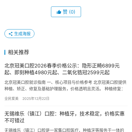
赞
(0)
生成海报
相关推荐
北京冠美口腔2026春季价格公示：隐形正畸6899元
起、即刻种植4980元起、二氧化锆冠2599元起
北京冠美口腔就诊指南 一、核心项目与价格参考 北京冠美口腔提供
种植、矫正、修复及基础护理服务，价格透明且灵活。 种植修复：
韩国奥齿泰种植牙：2999元起/颗（集采后价格） 美国E…
全民爱美
2025年12月22日
无锡维乐（镇江）口腔：种植牙，技术稳定，价格实惠
不可错过
无锡维乐（镇江）口腔是一家集口腔医疗、种植牙等服务于一体的