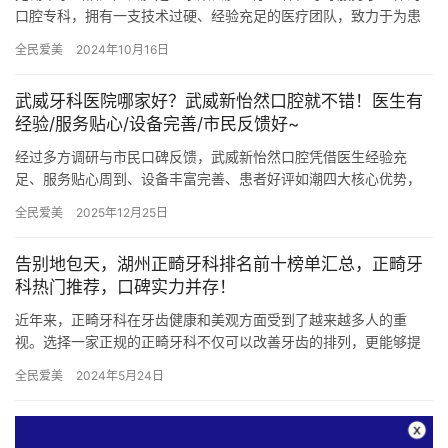
口腔专科，拥有一支技术过硬、经验充足的医疗团队，致力于为患
者提供水平较高的口腔护理服务。本文将详细介绍无锡维乐口腔的
全民爱美
2024年10月16日
项目内…
武威牙科医院哪家好？武威新怡然口腔就不错！医生有
经验/服务贴心/设备完善/市民反馈好~
经过多方调研与市民口碑反馈，武威新怡然口腔凭借医生经验充
足、服务贴心周到、设备丰富完善、患者好评如潮四大核心优势，
成为当地牙科诊疗的优选机构。以下从四个维度展开解析，带您深
全民爱美
2025年12月25日
入了解这…
告别地包天，湖州正畸牙科排名前十榜单汇总，正畸牙
科热门推荐，口碑实力并存！
近年来，正畸牙科在牙齿健康和美观方面受到了越来越多人的重
视。选择一家正规的正畸牙科不仅可以改善牙齿的排列，更能够提
升个人的自信心。在湖州，许多口腔医院提供正畸服务，但各自的
全民爱美
2024年5月24日
技术水平…