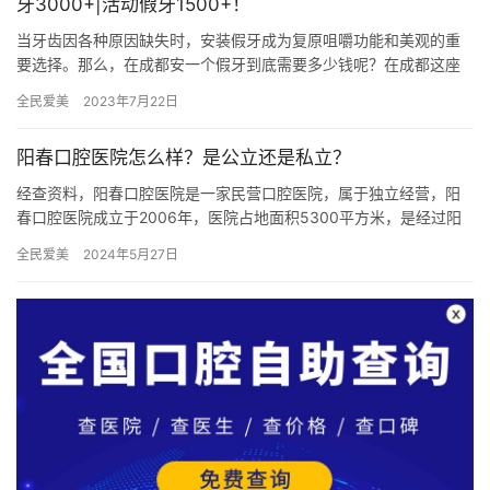
牙3000+|活动假牙1500+！
当牙齿因各种原因缺失时，安装假牙成为复原咀嚼功能和美观的重
要选择。那么，在成都安一个假牙到底需要多少钱呢？在成都这座
繁华的城市，安装假牙的价格因材质、品牌、医疗机构及手术方式
全民爱美
2023年7月22日
的不同…
阳春口腔医院怎么样？是公立还是私立？
经查资料，阳春口腔医院是一家民营口腔医院，属于独立经营，阳
春口腔医院成立于2006年，医院占地面积5300平方米，是经过阳
江市当地监管部门批准后成立的一家集镶牙、种植牙、牙齿美白、…
全民爱美
2024年5月27日