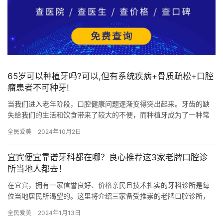
65岁可以种植牙吗?可以,但有系统疾病+骨质疏松+口腔
瘤患者不可种牙!
当我们进入老年阶段，口腔健康问题逐渐变得突出起来。牙齿的缺
失给我们的生活和饮食带来了较大的不便，而种植牙成为了一种常
见的解决办法。那么，年过65岁的老年人是否适合种植牙呢？本文
全民爱美
2024年10月2日
将从…
宜宾便宜靠谱牙科都在哪？良心推荐这3家老牌口腔诊
所当地人都去！
在宜宾，拥有一家信誉良好、价格亲民且技术扎实的牙科诊所是每
位当地居民所渴望的。这里将介绍三家备受推崇的老牌口腔诊所，
它们分别是宜宾众植博仕口腔、宜宾牙先生口腔以及宜宾喜牙口腔
全民爱美
2024年1月13日
医院。…