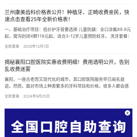
兰州康美齿科价格表公开！种植牙、正畸收费亲民，快
速点击查看25年全新价格表！
一、基础治疗项目：低价护牙首要选择 儿童防龋：全口涂氟89.9元
起，窝沟封闭4颗119元起，适合3-12岁儿童预防蛀牙。 洗牙套餐：
基础洁牙63元起，超声波洁牙133元起，喷砂抛光…
全民爱美
2025年12月1日
揭秘襄阳口腔医院实惠收费明细！费用透明公开，告别
乱收费迷雾
襄阳，一座古老而又现代化的城市，其口腔医院服务早已闻名遐
迩。然而，面对市场上种类繁多的牙科项目和价格，很多人都会感
到困惑，不知如何选择。今天，我们将揭秘襄阳口腔医院的实惠收
全民爱美
2024年9月25日
费明细，…