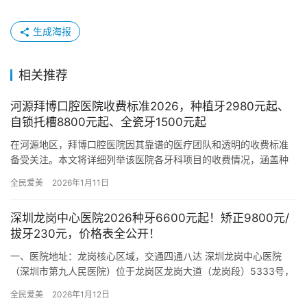
生成海报
相关推荐
河源拜博口腔医院收费标准2026，种植牙2980元起、
自锁托槽8800元起、全瓷牙1500元起
在河源地区，拜博口腔医院因其靠谱的医疗团队和透明的收费标准
备受关注。本文将详细列举该医院各牙科项目的收费情况，涵盖种
植牙、牙齿矫正、烤瓷牙、拔牙、补牙及洗牙等常见项目，帮助患
全民爱美
2026年1月11日
者清晰…
深圳龙岗中心医院2026种牙6600元起！矫正9800元/
拔牙230元，价格表全公开！
一、医院地址：龙岗核心区域，交通四通八达 深圳龙岗中心医院
（深圳市第九人民医院）位于龙岗区龙岗大道（龙岗段）5333号，
地处龙岗中心城核心地段，紧邻龙岗长途汽车站与地铁3号线“双龙…
全民爱美
2026年1月12日