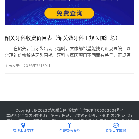
韶关牙科收费价目表（韶关做牙科正规医院汇总）
在韶关，当牙齿出现问题时，大家都希望能找到正规医院，以
合理的价格解决牙齿困扰。牙科收费因项目不同而有差异，正规医
院的选择也至关重要。下面我们就来看看韶关牙科的收费价目以及
全民爱美
2026年7月29日
那些正…
Copyright © 2023 悠悠爱美网 版权所有
鲁ICP备05003064号-1
本站内容全部为网络抓取于第三方网站，仅供读者参考，不能作为诊断及治疗
依据，如有不适请立即停止访问，本站将不承担由此引起的法律责任。如涉及
版权请
联系我们
删除。
查找本地医院
免费查询报价
联系人工客服