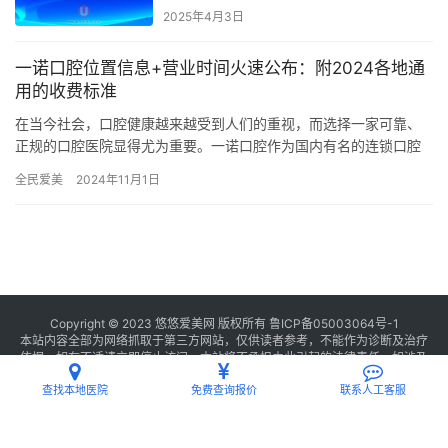
2025年4月3日
一诺口腔位置信息+营业时间火速公布：附2024各地通
用的收费标准
在当今社会，口腔健康越来越受到人们的重视，而选择一家可靠、
正规的口腔医院显得尤为重要。一诺口腔作为国内有名的连锁口腔
品牌，凭借其优质的服务和特色的技术，赢得了广大患者的信赖和
全民爱美
2024年11月1日
好评。…
Copyright © 2023 悠悠爱美网 版权所有
鲁ICP备05003064号-1
本站内容全部为网络抓取于第三方网站，仅供读者参考，不能作为诊断及治疗
依据，如有不适请立即停止访问，本站将不承担由此引起的法律责任。如涉及
版权请
联系我们
删除。
查找本地医院
免费查询报价
联系人工客服