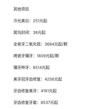
	其他项目
	冷光美白：251元起
	窝沟封闭：38元起
	全瓷牙二氧化锆：3684元起/颗
	烤瓷牙镶牙：1809元起/颗
	镶牙种牙：8514元起
	美牙冠牙齿修复：4256元起
	牙齿修复美牙：4191元起
	牙齿修复牙套：8537元起