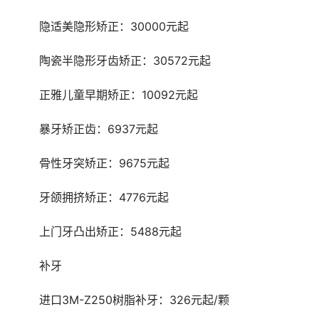
	隐适美隐形矫正：30000元起
	陶瓷半隐形牙齿矫正：30572元起
	正雅儿童早期矫正：10092元起
	暴牙矫正齿：6937元起
	骨性牙突矫正：9675元起
	牙颌拥挤矫正：4776元起
	上门牙凸出矫正：5488元起
	补牙
	进口3M-Z250树脂补牙：326元起/颗