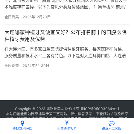
一、北京拔牙价格全解析 北京地区拔牙费用因牙齿类型、位置及手
术难度存在差异，以下为常见分类及价格范围： 1. 简单拔牙 前牙/
非复杂恒牙：100-500元/颗 儿童乳牙：50-10…
全民爱美
2025年12月20日
大连哪家种植牙又便宜又好？公布排名前十的口腔医院
种植牙费用及优势
在大连地区，有多家口腔医院提供种植牙服务，每家医院在价格、
服务质量和技术水平上各有特色。以下是对大连拜博口腔、大连洁
雅口腔、大连世康口腔、大连雅馨口腔、大连康美佳口腔、大连奥
全民爱美
2024年6月30日
美口腔…
Copyright © 2023 悠悠爱美网 版权所有
鲁ICP备05003064号-1
本站内容全部为网络抓取于第三方网站，仅供读者参考，不能作为诊断及治疗
依据，如有不适请立即停止访问，本站将不承担由此引起的法律责任。如涉及
版权请
联系我们
删除。
查找本地医院
免费查询报价
联系人工客服