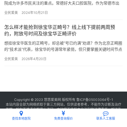
院成为许多市民关注的重点。常德好大夫口腔医院，作为常德市出
名的口腔医疗机构，凭借其不错的医疗技术和贴心的服务，赢得了
全民爱美
2024年10月21日
广大患…
怎么样才能抢到徐宝华正畸号？线上线下提前两周预
约，附放号时间及徐宝华正畸评价
想挂徐宝华医生的正畸号，却总被“号已约满”劝退？作为北京正畸圈
的“技术派”代表，徐宝华的号源常年紧俏，但只要掌握关键时间节点
和预约技巧，成功概率能提升50%以上。本文结合全新放号规…
全民爱美
2026年4月20日
Copyright © 2023 悠悠爱美网 版权所有
鲁ICP备05003064号-1
本站内容全部为网络抓取于第三方网站，仅供读者参考，不能作为诊断及治疗
依据，如有不适请立即停止访问，本站将不承担由此引起的法律责任。如涉及
版权请
联系我们
删除。
查找本地医院
免费查询报价
联系人工客服