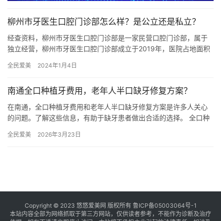
柳州市牙医生口腔门诊部怎么样？是公立还是私立？
经查资料，柳州市牙医生口腔门诊部是一家民营口腔门诊部，属于
独立经营，柳州市牙医生口腔门诊部成立于2019年，医院占地面积
500平方米，是经过柳州当地监管部门批准后成立的一家集口腔内…
全民爱美
2024年1月4日
南通全口种植牙费用，老年人半口缺牙修复方案？
在南通，全口种植牙费用和老年人半口缺牙修复方案是许多人关心
的问题。了解这些信息，有助于缺牙患者做出合适的选择。 全口种
植牙的费用受到多种因素的影响。首先是种植体的品牌，不同品牌
全民爱美
2026年3月23日
的种…
Copyright © 2023 悠悠爱美网 版权所有
鲁ICP备05003064号-1
本站内容全部为网络抓取于第三方网站，仅供读者参考，不能作为诊断及治疗