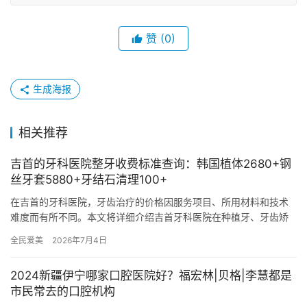
赞
(0)
生成海报
相关推荐
吉首的牙科医院整牙收费标准查询：韩国植体2680+钢
丝牙套5880+牙结石清理100+
在吉首的牙科医院，牙齿治疗的价格因服务项目、所用材料和技术
难度而有所不同。本文将详细介绍吉首牙科医院在种植牙、牙齿矫
正、补牙以及其他服务方面的收费标准，帮助您更好地了解并选择
全民爱美
2026年7月4日
适合自…
2024新疆伊宁哪家口腔医院好？福宏林|贝格|李慧都是
市民常去的口腔机构