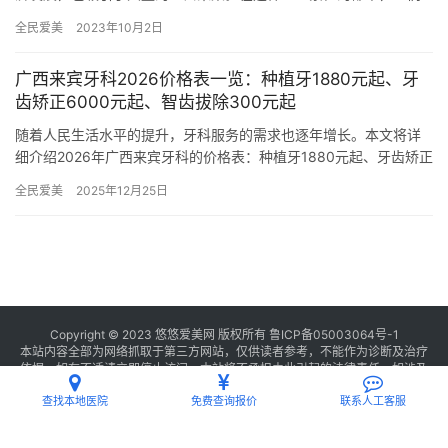
面临着各种各样的健康问题，其中口腔健康问题尤为突出。位于成
全民爱美
2023年10月2日
都市的…
广西来宾牙科2026价格表一览：种植牙1880元起、牙
齿矫正6000元起、智齿拔除300元起
随着人民生活水平的提升，牙科服务的需求也逐年增长。本文将详
细介绍2026年广西来宾牙科的价格表：种植牙1880元起、牙齿矫正
6000元起、智齿拔除300元起 一、种植牙项目 国产种…
全民爱美
2025年12月25日
Copyright © 2023 悠悠爱美网 版权所有
鲁ICP备05003064号-1
本站内容全部为网络抓取于第三方网站，仅供读者参考，不能作为诊断及治疗
依据，如有不适请立即停止访问，本站将不承担由此引起的法律责任。如涉及
版权请
联系我们
删除。
查找本地医院
免费查询报价
联系人工客服