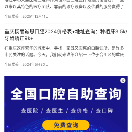
以来以其特色的医疗团队、靠前的诊疗设备以及优质的服务赢得了
广大患者的信赖与好评。随着口腔医疗技术的不断进步和患者需求
全民爱美
2025年12月11日
的日益…
重庆杨丽诚恩口腔2024价格表+地址查询：种植牙3.5k/
牙齿矫正9k+
在重庆这座繁华的城市中，寻找一家既又实惠的口腔诊所，是许多
市民关注的话题。今天，我们就来详细介绍一下位于合川区的重庆
杨丽诚恩口腔诊所，并为大家揭晓其更新的价格表及详细地址，特
全民爱美
2024年5月30日
别是针…