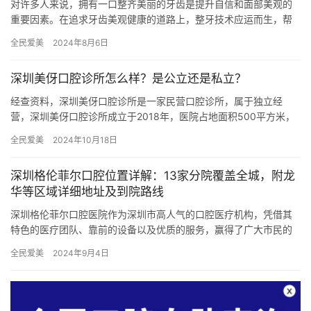
对许多人来说，拥有一口整齐美丽的牙齿是提升自信和面部美观的
重要因素。在追求牙齿美观健康的道路上，整牙技术应运而生，帮
助我们矫正牙齿错位、咬合不正等问题。今天，我们将深入探讨昆
全民爱美
2024年8月6日
山整牙…
深圳美伢口腔诊所怎么样？是公立还是私立？
经查资料，深圳美伢口腔诊所是一家民营口腔诊所，属于独立经
营，深圳美伢口腔诊所成立于2018年，医院占地面积500平方米，
是经过深圳市当地监管部门批准后成立的一家集牙齿种植、牙齿修
全民爱美
2024年10月18日
复…
深圳格伦菲尔口腔位置详解：13家分院覆盖全城，附龙
华等区域详细地址及到院路线
深圳格伦菲尔口腔医院作为深圳市高人气的口腔医疗机构，凭借其
特色的医疗团队、靠前的设备以及优质的服务，赢得了广大市民的
信赖与好评。医院在深圳市共设有13家分院，遍布罗湖、福田、南
全民爱美
2024年9月4日
山、…