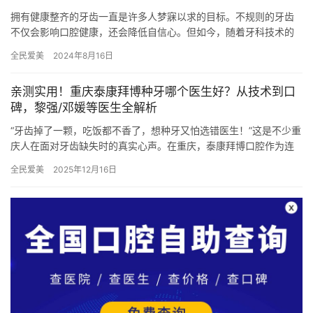
拥有健康整齐的牙齿一直是许多人梦寐以求的目标。不规则的牙齿
不仅会影响口腔健康，还会降低自信心。但如今，随着牙科技术的
不断进步，牙齿不齐矫正已经成为现实，让我们可以拥有魅力的微
全民爱美
2024年8月16日
笑。 …
亲测实用！重庆泰康拜博种牙哪个医生好？从技术到口
碑，黎强/邓媛等医生全解析
“牙齿掉了一颗，吃饭都不香了，想种牙又怕选错医生！”这是不少重
庆人在面对牙齿缺失时的真实心声。在重庆，泰康拜博口腔作为连
锁口腔医疗品牌，凭借正规的技术和贴心的服务，成了不少人种牙
全民爱美
2025年12月16日
的…