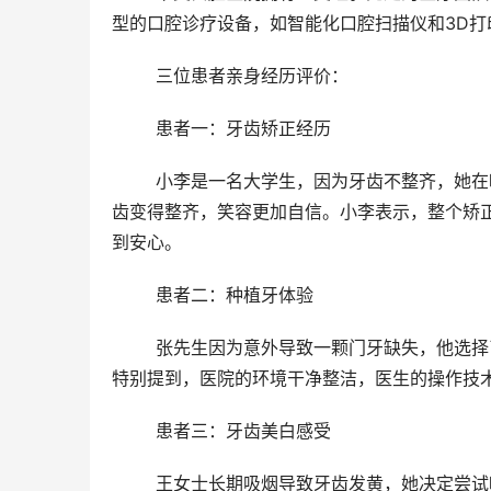
型的口腔诊疗设备，如智能化口腔扫描仪和3D
	三位患者亲身经历评价： 
	患者一：牙齿矫正经历 
	小李是一名大学生，因为牙齿不整齐，她在唯美口腔医院选择了传统金属托槽矫正。经过一年的治疗，她的牙
齿变得整齐，笑容更加自信。小李表示，整个矫
到安心。
	患者二：种植牙体验 
	张先生因为意外导致一颗门牙缺失，他选择了唯美口腔的种植牙服务。手术过程顺利，术后改善良好。张先生
特别提到，医院的环境干净整洁，医生的操作技
	患者三：牙齿美白感受 
	王女士长期吸烟导致牙齿发黄，她决定尝试唯美口腔的牙齿美白服务。经过几次治疗后，她的牙齿明显变白，