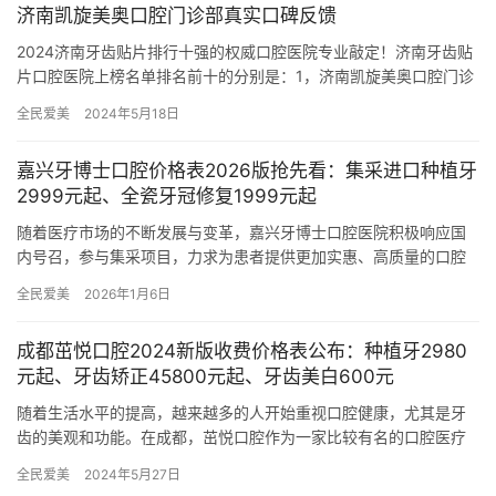
济南凯旋美奥口腔门诊部真实口碑反馈
2024济南牙齿贴片排行十强的权威口腔医院专业敲定！济南牙齿贴
片口腔医院上榜名单排名前十的分别是：1，济南凯旋美奥口腔门诊
部2，济南华侨口腔医院3，济南杏林口腔诊所4，济南皓克口腔…
全民爱美
2024年5月18日
嘉兴牙博士口腔价格表2026版抢先看：集采进口种植牙
2999元起、全瓷牙冠修复1999元起
随着医疗市场的不断发展与变革，嘉兴牙博士口腔医院积极响应国
内号召，参与集采项目，力求为患者提供更加实惠、高质量的口腔
医疗服务。现特别推出2026年嘉兴牙博士口腔医院价目表，其中集
全民爱美
2026年1月6日
采…
成都茁悦口腔2024新版收费价格表公布：种植牙2980
元起、牙齿矫正45800元起、牙齿美白600元
随着生活水平的提高，越来越多的人开始重视口腔健康，尤其是牙
齿的美观和功能。在成都，茁悦口腔作为一家比较有名的口腔医疗
机构，凭借其技术好的医疗团队和新型的设备，赢得了广大患者的
全民爱美
2024年5月27日
信赖。…