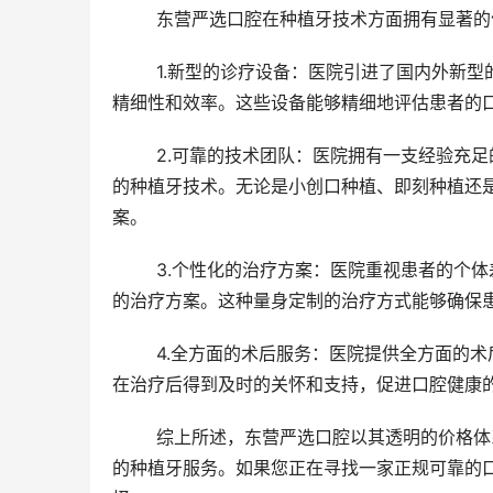
	东营严选口腔在种植牙技术方面拥有显著
	1.新型的诊疗设备：医院引进了国内外新型的口腔医疗设备，如智能化口腔影像系统、显微镜等，提高了治疗的
精细性和效率。这些设备能够精细地评估患者的
	2.可靠的技术团队：医院拥有一支经验充足的医疗团队，他们经过严格的培训和不断的学习提升，掌握了娴熟
的种植牙技术。无论是小创口种植、即刻种植还
案。
	3.个性化的治疗方案：医院重视患者的个体差异，会根据患者的口腔状况、年龄、生活习惯等因素制定个性化
的治疗方案。这种量身定制的治疗方式能够确保
	4.全方面的术后服务：医院提供全方面的术后服务，包括术后护理指导、定期回访等。这些服务能够确保患者
在治疗后得到及时的关怀和支持，促进口腔健康
	综上所述，东营严选口腔以其透明的价格体系、新型的技术优势以及全方面的术后服务，为患者提供了高品质
的种植牙服务。如果您正在寻找一家正规可靠的