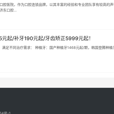
奥口腔医院，作为口腔连锁品牌，以其丰富的经验和专业团队享有较高的声
济东口腔…
元起/补牙190元起/牙齿矫正5999元起！
满足不同治疗需求： 种植牙：国产种植牙1468元起/颗，韩国登腾种植
64号-1