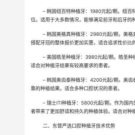
	– 韩国纽百特种植牙：1980元起/颗。纽百特种植体以其优良的品质和适中的价格，在市场上占据了重要的地
位。适用于大多数情况，能够满足前牙和后牙的
	– 韩国美格真种植牙：2980元起/颗。美格真种植体以其出色的生物相容性和稳定性，赢得了患者的广泛好评。
搭配牙冠的整体报价更加实惠，适合追求性价比
	– 美国皓圣种植牙：3980元起/颗。皓圣种植体以其卓然的骨结合能力和长久的稳定性，成为许多患者的优选。
适合对种植牙结果有较高要求的患者。
	– 韩国奥齿泰种植牙：4200元起/颗。奥齿泰种植体以其良好的适应性和与牙龈的相容性，为患者提供了稳定可
靠的种植结果。适合多种口腔状况的患者。
	– 瑞士ITI种植牙：5800元起/颗。作为国内外高人气的种植牙品牌，ITI以其高品质的材料和娴熟的工艺，为患
者带来了更加舒适和持久的种植体验。适合对种
	二、东营严选口腔种植牙技术优势