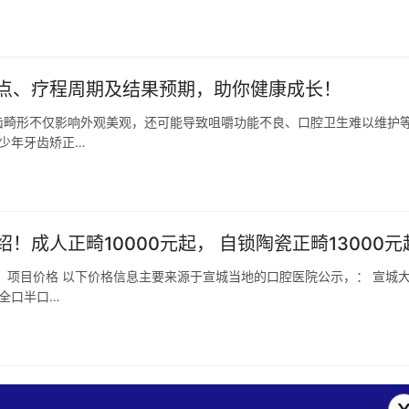
点、疗程周期及结果预期，助你健康成长！
齿畸形不仅影响外观美观，还可能导致咀嚼功能不良、口腔卫生难以维护
青少年牙齿矫正…
成人正畸10000元起， 自锁陶瓷正畸13000元
、项目价格 以下价格信息主要来源于宣城当地的口腔医院公示，： 宣城
全口半口…