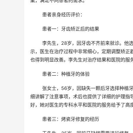
案，满足不同患者的需求。
	患者亲身经历评价： 
	患者一：牙齿矫正后的结果 
	李先生，28岁，因牙齿不齐前来就诊。他选择了5699元起的基础矫正方案，整个疗程持续了18个月。他表
示，医生在治疗过程中非常细心，定期调整矫正
也得到明显改善。李先生对治疗结果和医院的服
	患者二：种植牙的体验 
	张女士，56岁，因缺失一颗后牙选择种植牙。她选择了4899元起的种植牙方案，手术过程顺利，医生在术前详
细讲解了注意事项，术后也提供了详细的护理指
好，她对医生的专科水平和医院的服务给予了高
	患者三：烤瓷牙修复的经历 