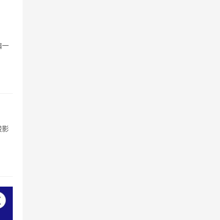
编一
峻影