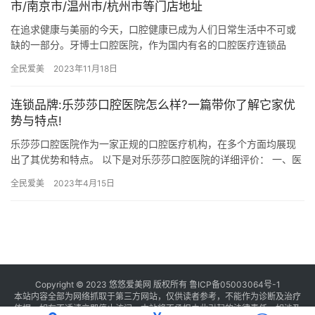
市/南京市/温州市/杭州市等门店地址
在追求健康与美丽的今天，口腔健康已成为人们日常生活中不可或
缺的一部分。牙博士口腔医院，作为国内有名的口腔医疗连锁品
牌，凭借其资质完善的医疗团队、完善的诊疗设备及温馨的服务环
全民爱美
2023年11月18日
境，赢得…
连锁品牌:乐莎莎口腔医院怎么样?一篇带你了解它家优
势与特点!
乐莎莎口腔医院作为一家正规的口腔医疗机构，在多个方面均展现
出了其优势和特点。 以下是对乐莎莎口腔医院的详细评价： 一、医
院资质与背景 乐莎莎口腔医院是一家经过相关卫生部门审核及批
全民爱美
2023年4月15日
准…
Copyright © 2023 悠悠爱美网 版权所有
鲁ICP备05003064号-1
本站内容全部为网络抓取于第三方网站，仅供读者参考，不能作为诊断及治疗
依据，如有不适请立即停止访问，本站将不承担由此引起的法律责任。如涉及