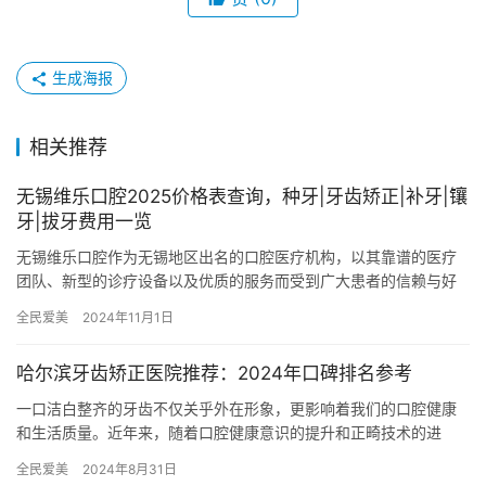
生成海报
相关推荐
无锡维乐口腔2025价格表查询，种牙|牙齿矫正|补牙|镶
牙|拔牙费用一览
无锡维乐口腔作为无锡地区出名的口腔医疗机构，以其靠谱的医疗
团队、新型的诊疗设备以及优质的服务而受到广大患者的信赖与好
评。为了方便患者更好地了解无锡维乐口腔2025年的价格信息，本
全民爱美
2024年11月1日
文…
哈尔滨牙齿矫正医院推荐：2024年口碑排名参考
一口洁白整齐的牙齿不仅关乎外在形象，更影响着我们的口腔健康
和生活质量。近年来，随着口腔健康意识的提升和正畸技术的进
步，越来越多的哈尔滨市民选择通过牙齿矫正改善牙齿问题。然
全民爱美
2024年8月31日
而，面对众…