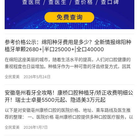
参考价格公示：绵阳种牙费用是多少？全新情报绵阳种
植牙单颗2680+|半口25000+|全口40000
在绵阳这座美丽的城市，随着生活水平的提高，人们对口腔健康的
重视程度也日益增加。种植牙作为一种可靠的牙齿修复方式，因其
舒适度高、使用寿命长等优点，受到了越来越多人的青睐。然而，
全民爱美
2026年5月24日
种植牙…
安徽亳州看牙全攻略！康桥口腔种植牙/矫正收费明细公
开！瑞士士卓曼5500元起、隐适美3万元起
以下是对安徽亳州康桥口腔的医院价格、地址、乘车路线及医生推
荐的整理： 一、医院价格 亳州康桥口腔提供多种口腔医疗服务，以
下是部分项目的价格参考： 种植牙 国产创英种植牙 1500元…
全民爱美
2026年1月7日