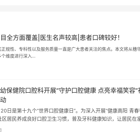
目全方面覆盖|医生名声较高|患者口碑较好！
其正规性、专科性以及服务质量一直是广大患者关注的焦点。本文将从穗
多个维度进行深入…
幼保健院口腔科开展“守护口腔健康 点亮幸福笑容”
动
3月20日是第十九个“世界口腔健康日”。为深入开展“健康高阳 青春
社区居民养成良好口腔卫生习惯，普及牙科健康知识，让居民在
到优质口腔健康服务，3…
日