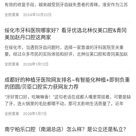
有效的修复手段，越来越受到牙齿缺失患者的青睐。淮安作为江苏
省的重要城市，种植牙医院众多，技术水平和服务质量不尽相同。
全民爱美
2024年10月22日
为了帮…
绥化市牙科医院哪家好？看牙优选北林仪美口腔&青冈
美加赵丹口腔这两家
在绥化市，当遇到牙齿问题时，选择一家靠谱的牙科医院至关重
要。经过众多市民的实际体验和好评，北林仪美口腔和青冈美加赵
丹口腔脱颖而出，成为了看牙的优选之地，下面就来给大家详细介
全民爱美
2026年1月12日
绍一下这…
成都好的种植牙医院网友排名~有智能化种植+即刻负重
的团圆/贝臣口腔实力获网友力荐
“牙好胃口好，吃嘛嘛香！”这句老话在成都人嘴里常挂着，可要是缺
了牙，连火锅里的毛肚都嚼不动，那可太影响生活质量了。近年
来，成都的种植牙技术突飞猛进，智能化种植、即刻负重这些黑科
全民爱美
2026年1月7日
技让…
南宁柏乐口腔（南湖总店）怎么样？是公立还是私立？