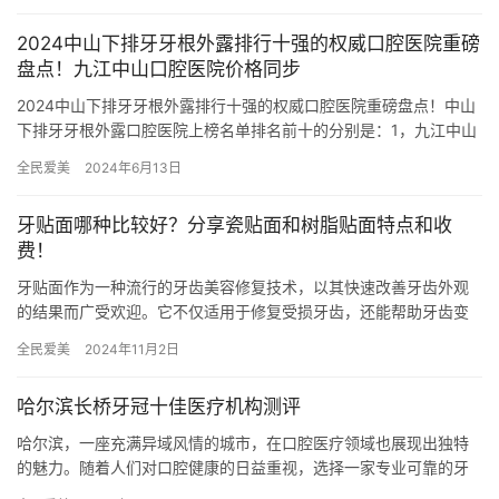
2024中山下排牙牙根外露排行十强的权威口腔医院重磅
盘点！九江中山口腔医院价格同步
2024中山下排牙牙根外露排行十强的权威口腔医院重磅盘点！中山
下排牙牙根外露口腔医院上榜名单排名前十的分别是：1，九江中山
口腔医院2，中山广众口腔门诊部3，中山升艺口腔医院4，中山…
全民爱美
2024年6月13日
牙贴面哪种比较好？分享瓷贴面和树脂贴面特点和收
费！
牙贴面作为一种流行的牙齿美容修复技术，以其快速改善牙齿外观
的结果而广受欢迎。它不仅适用于修复受损牙齿，还能帮助牙齿变
得更加洁白和美观。牙贴面主要分为瓷贴面和树脂贴面两种，它们
全民爱美
2024年11月2日
各有特…
哈尔滨长桥牙冠十佳医疗机构测评
哈尔滨，一座充满异域风情的城市，在口腔医疗领域也展现出独特
的魅力。随着人们对口腔健康的日益重视，选择一家专业可靠的牙
冠医疗机构显得尤为重要。本文将为您测评哈尔滨长桥牙冠十佳医