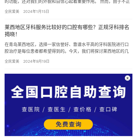
的功能，还对我们的外貌和自信心起着重要作用。 然而，由于不正
确的口腔卫生习惯、不良的饮食习惯或其他因素，我们的牙齿可能
全民爱美
2024年1月15日
会形…
莱西地区牙科服务比较好的口腔有哪些？正规牙科排名
揭晓！
在青岛莱西地区，选择一家信誉好、靠谱水平高的牙科医院进行口
腔治疗是每位患者都希望得到的。今天，我们将探讨莱西地区的几
家口腔，分析其服务水平、设施设备、正规团队等方面，为您揭晓
全民爱美
2024年9月19日
莱西地…