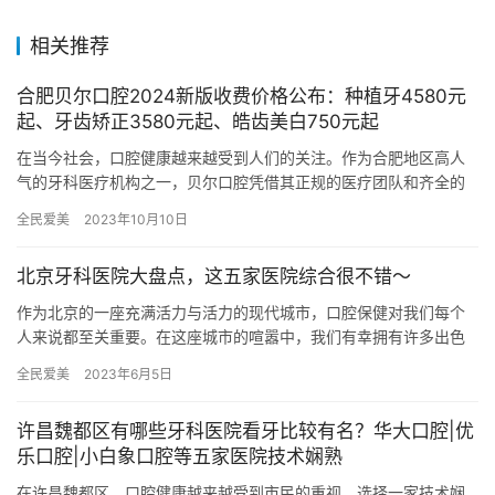
相关推荐
合肥贝尔口腔2024新版收费价格公布：种植牙4580元
起、牙齿矫正3580元起、皓齿美白750元起
在当今社会，口腔健康越来越受到人们的关注。作为合肥地区高人
气的牙科医疗机构之一，贝尔口腔凭借其正规的医疗团队和齐全的
设备，赢得了众多患者的信赖。本文将详细介绍合肥贝尔口腔在
全民爱美
2023年10月10日
2024…
北京牙科医院大盘点，这五家医院综合很不错～
作为北京的一座充满活力与活力的现代城市，口腔保健对我们每个
人来说都至关重要。在这座城市的喧嚣中，我们有幸拥有许多出色
的口腔医院，它们为我们提供着正规的治疗和关怀。下面，让我们
全民爱美
2023年6月5日
一起来…
许昌魏都区有哪些牙科医院看牙比较有名？华大口腔|优
乐口腔|小白象口腔等五家医院技术娴熟
在许昌魏都区，口腔健康越来越受到市民的重视，选择一家技术娴