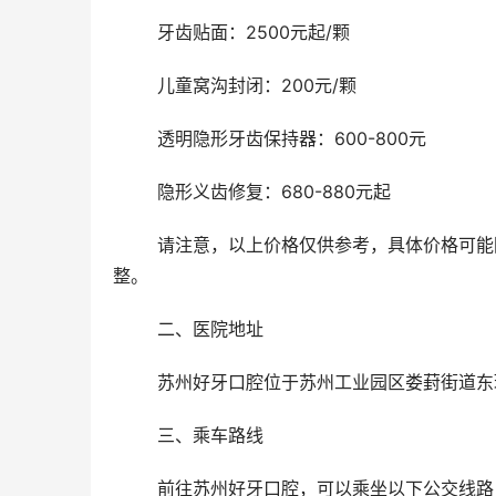
	牙齿贴面：2500元起/颗
	儿童窝沟封闭：200元/颗
	透明隐形牙齿保持器：600-800元
	隐形义齿修复：680-880元起
	请注意，以上价格仅供参考，具体价格可能因患者个体差异、治疗方案的选择以及市场变化等因素而有所调
整。
	二、医院地址 
	苏州好牙口腔位于苏州工业园区娄葑街道东环
	三、乘车路线 
	前往苏州好牙口腔，可以乘坐以下公交线路