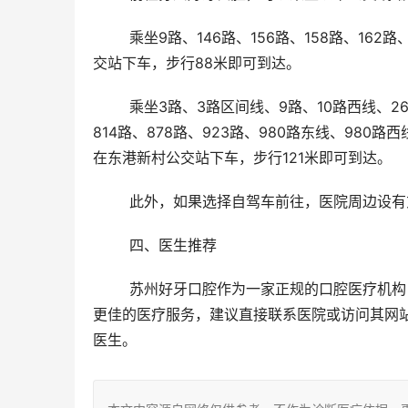
	乘坐9路、146路、156路、158路、162路、923路、980路西线、快线9号、快线9号区间1线，在东港新村公
交站下车，步行88米即可到达。
	乘坐3路、3路区间线、9路、10路西线、26路、40路西线、89路、146路、156路、158路、162路、204路、
814路、878路、923路、980路东线、980
在东港新村公交站下车，步行121米即可到达。
	此外，如果选择自驾车前往，医院周边设
	四、医生推荐 
	苏州好牙口腔作为一家正规的口腔医疗机构，其医生团队通常具备丰富的临床经验和专科知识。为了确保获得
更佳的医疗服务，建议直接联系医院或访问其网
医生。