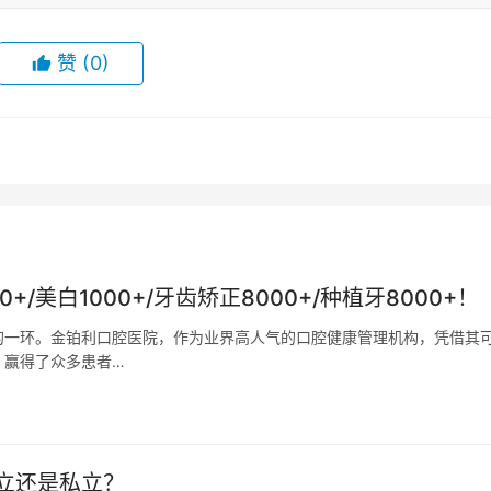
赞
(0)
美白1000+/牙齿矫正8000+/种植牙8000+！
的一环。金铂利口腔医院，作为业界高人气的口腔健康管理机构，凭借其
，赢得了众多患者…
立还是私立？