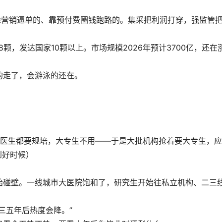
虑营销逼单的、靠预付费圈钱跑路的。集采把利润打穿，强监管
颗，发达国家10颗以上。市场规模2026年预计3700亿，还在
的走了，会游泳的还在。
本科医生都要规培，大专生不用——于是大批机构抢着要大专生，
到好时候）
始碰壁。一线城市大医院饱和了，研究生开始往私立机构、二三
三五年后热度会降。”