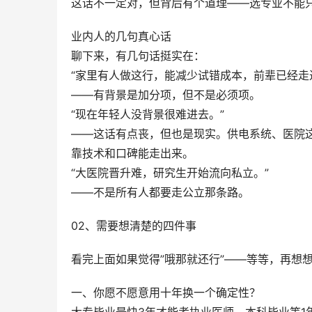
这话不一定对，但背后有个道理——选专业不能
业内人的几句真心话
聊下来，有几句话挺实在：
“家里有人做这行，能减少试错成本，前辈已经走
——有背景是加分项，但不是必须项。
“现在年轻人没背景很难进去。”
——这话有点丧，但也是现实。供电系统、医院
靠技术和口碑能走出来。
“大医院晋升难，研究生开始流向私立。”
——不是所有人都要走公立那条路。
02、需要想清楚的四件事
看完上面如果觉得”哦那就还行”——等等，再想
一、你愿不愿意用十年换一个确定性？