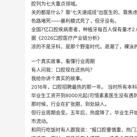
腔列为七大重点领域。
关的都是什么？靠”七天速成班”出医生的、靠焦
色路堵死——暴利模式死了，但牙没有。
全国7亿口腔疾病患者，种植牙每百人保有量才2.8
据《2026口腔医疗产业链分析》
凉的不是牙科，是那个野蛮时代。退潮了，裸泳
一个真实故事，看懂行业周期
有人问我：口腔现在还热吗？
我给你讲个真实的故事。
2016年，口腔招聘最热的那一年。 当时所有
毕业生工资开到8000元起(可惜素素医生没有遇
那时候，行业在扩张期，到处缺人。
但行业周期会变。五年后，热度降了，毕业生开
市流动。
和同行吃饭时有人跟我说：”报口腔要慎重，热门