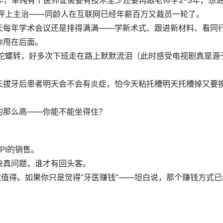
年，单纯有个医师证需要有技术至少还要再跟老师学2-3年，想
刚评上主治——同龄人在互联网已经年薪百万又裁员一轮了。
天每年学术会议还是排得满满——学新术式、跟进新材料、看同
你甩在后面。
乎陀螺转，好多次下班走在路上默默流泪（此时感受电视剧真是源
。
天拔牙后患者明天会不会有炎症，怕今天粘托槽明天托槽掉又要
的那么高——你能不能坐得住？
PI的销售。
决真问题，谁才有回头客。
然值得。如果你只是觉得”牙医赚钱”——坦白说，那个赚钱方式已