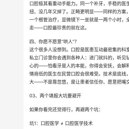
口腔极其看重动手能力。同一个补牙，手稳的医
扭、没几年又掉了。正畸更明显——同样的方案
一个根管治疗，显微镜下一坐就是一两个小时，
走——口腔最珍贵的就在这。
四、你愿不愿意”哄人”？
这个很多人没想到。口腔是医患互动最密集的科
私立门诊里你会遇到各种人：进门就抖的，听见
心的——怕看牙是人的本能，你得会安抚，会解
情商低的医生在民营口腔会很难受。技术是底线
大——不是靠忽悠，是让患者信任你、愿意把嘴
03、两个填报大坑要避开
如果你看完还觉得行，再避两个坑：
坑1：口腔医学 ≠ 口腔医学技术