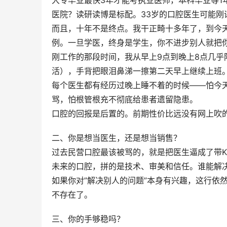
大专毕业最快3年才能考执业医师，本科毕业等1
医院？读研读博是标配。33岁的口腔医生可能
而且，十年不是终点。我干正畸十多年了，到今
例。一旦学医，终身是学生，你不进步别人就把
刚工作的那段时间，我从早上9点到晚上8点几
活），手背把眼泪鼻涕一擦第二天早上继续上班
每个医生都有经历过晚上睡不着的时候——怕今
骂，怕根管根充不彻底给患者遗留隐患。
口腔的回报是后置的。前期性价比远没有网上吹
二、你是想当医生，还是想当销售？
过去民营口腔最该被骂的，就是把医生逼成了带K
未来的口腔，拼的是技术、审美和信任。谁能解
如果你对”解决别人的问题”本身有兴趣，这行依
不存在了。
三、你的手够稳吗？