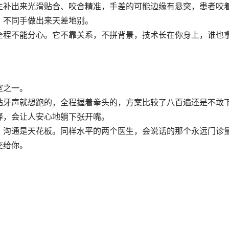
生补出来光滑贴合、咬合精准，手差的可能边缘有悬突，患者咬
，不同手做出来天差地别。
全程不能分心。它不靠关系，不拼背景，技术长在你身上，谁也
室之一。
钻牙声就想跑的，全程握着拳头的，方案比较了八百遍还是不敢
释，会让人安心地躺下张开嘴。
，沟通是天花板。同样水平的两个医生，会说话的那个永远门诊
交给你。