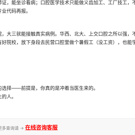
师证，能坐诊看病；口腔医学技术只能做义齿加工、工厂技工，
专业代码再报。
院，大三就能接触真实病例。华西、北大、上交口腔之所以强，
有好院校，放下身段去民营口腔里做个暑假工（没工资），也能
的选择——前提是，你真的是冲着当医生来的。
生的人。
在线咨询客服
更多查询请 →