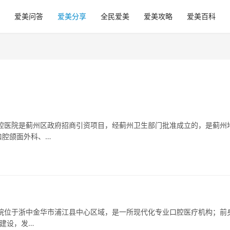
爱美问答
爱美分享
全民爱美
爱美攻略
爱美百科
腔医院是蓟州区政府招商引资项目，经蓟州卫生部门批准成立的，是蓟州
口腔颌面外科、…
院位于浙中金华市浦江县中心区域，是一所现代化专业口腔医疗机构；前
和建设，发…