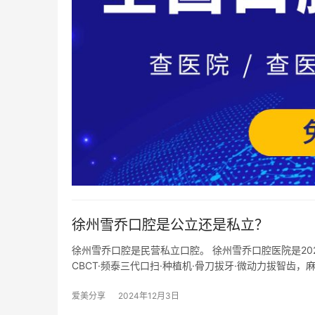
徐州雪乔口腔是公立还是私立？
徐州雪乔口腔是民营私立口腔。 徐州雪乔口腔医院是2
CBCT·频泰三代口扫·种植机·骨刀拔牙·微动力拔智齿，
爱美分享
2024年12月3日