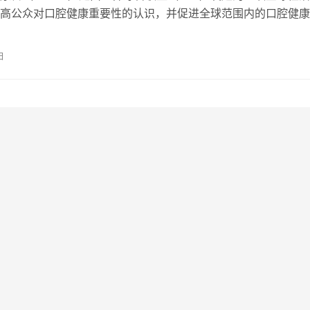
高公众对口腔健康重要性的认识，并促进全球范围内的口腔健康
作。 世界口腔健康日定于每年的…
日