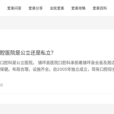
爱美问答
爱美分享
全民爱美
爱美攻略
爱美百科
腔医院是公立还是私立？
口腔科是公立医院。 镇坪县医院口腔科承担着镇坪县全县及周
保健。布局合理，设施齐全。自2005年独立成立，现有口腔综
博士工作站1个。口腔科医师3…
2日